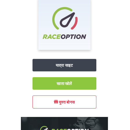
यात्रा साइट
खाता खोलें
मुफ्त बोनस