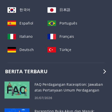
한국어
日本語
Español
Português
Italiano
Français
Deutsch
Türkçe
BERITA TERBARU
FAQ Perdagangan Raceoption: Jawaban
atas Pertanyaan Umum Perdagangan
20/07/2026
Raceoption Buka Akun dan Masuk: