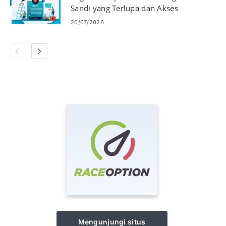
Sandi yang Terlupa dan Akses
Akun Anda
20/07/2026
Mengunjungi situs