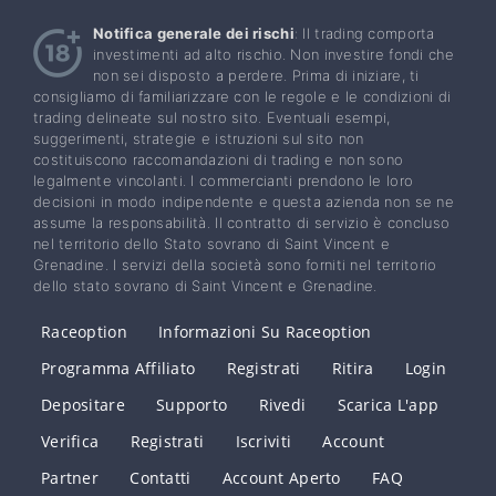
Notifica generale dei rischi
: Il trading comporta
investimenti ad alto rischio. Non investire fondi che
non sei disposto a perdere. Prima di iniziare, ti
consigliamo di familiarizzare con le regole e le condizioni di
trading delineate sul nostro sito. Eventuali esempi,
suggerimenti, strategie e istruzioni sul sito non
costituiscono raccomandazioni di trading e non sono
legalmente vincolanti. I commercianti prendono le loro
decisioni in modo indipendente e questa azienda non se ne
assume la responsabilità. Il contratto di servizio è concluso
nel territorio dello Stato sovrano di Saint Vincent e
Grenadine. I servizi della società sono forniti nel territorio
dello stato sovrano di Saint Vincent e Grenadine.
Raceoption
Informazioni Su Raceoption
Programma Affiliato
Registrati
Ritira
Login
Depositare
Supporto
Rivedi
Scarica L'app
Verifica
Registrati
Iscriviti
Account
Partner
Contatti
Account Aperto
FAQ