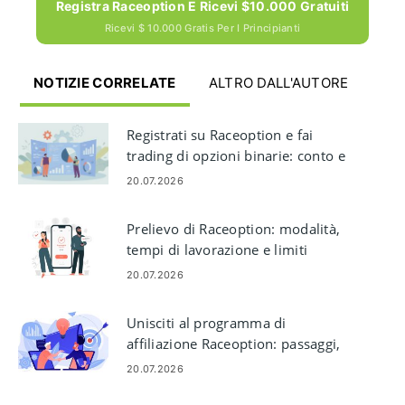
Registra Raceoption E Ricevi $10.000 Gratuiti
Ricevi $ 10.000 Gratis Per I Principianti
NOTIZIE CORRELATE
ALTRO DALL'AUTORE
Registrati su Raceoption e fai
trading di opzioni binarie: conto e
passaggi di trading
20.07.2026
Prelievo di Raceoption: modalità,
tempi di lavorazione e limiti
20.07.2026
Unisciti al programma di
affiliazione Raceoption: passaggi,
requisiti e pagamenti
20.07.2026