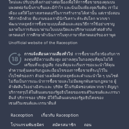
ใหม่และปรับปรุงสิ่งเก่าอย่างต่อเนื่องเพื่อให้การซื้อขายของคุณบน
แพลตฟอร์มนั้นราบรื่นและมีกำไร และนั่นเป็นเพียงจุดเริ่มต้น เราไม่
เพียง แต่ให้โอกาสเทรดเดอร์ในการสร้างรายได้เท่านั้น แต่เรายังสอน
วิธีการอีกด้วย ทีมงานของเรามีนักวิเคราะห์ระดับโลก พวกเขา
พัฒนากลยุทธ์การซื้อขายแบบดั้งเดิมและสอนวิธีการใช้อย่างชาญ
ฉลาดในการสัมมนาผ่านเว็บแบบเปิดและปรึกษาแบบตัวต่อตัวกับ
เทรดเดอร์ การศึกษาดำเนินการในทุกภาษาที่เทรดเดอร์ของเราพูด
Unofficial website of the Raceoption
การแจ้งเตือนความเสี่ยงทั่วไป
: การซื้อขายเกี่ยวข้องกับการ
ลงทุนที่มีความเสี่ยงสูง อย่าลงทุนในกองทุนที่คุณไม่ได้
เตรียมที่จะสูญเสีย ก่อนที่คุณจะเริ่มเราขอแนะนำให้คุณ
ทำความคุ้นเคยกับกฎและเงื่อนไขของการซื้อขายที่ระบุไว้ใน
เว็บไซต์ของเรา ตัวอย่างเคล็ดลับกลยุทธ์และคำแนะนำใด ๆ บนไซต์
ไม่ถือเป็นการแนะนำการซื้อขายและไม่มีผลผูกพันตามกฎหมาย ผู้
ค้าตัดสินใจอย่างอิสระและ บริษัท นี้ไม่รับผิดชอบต่อพวกเขา สัญญา
บริการสรุปได้ในดินแดนของรัฐอธิปไตยของเซนต์วินเซนต์และเกรนา
ดีนส์ บริการของ บริษัท มีให้ในดินแดนของรัฐอธิปไตยของ
เซนต์วินเซนต์และเกรนาดีนส์
Raceoption
เกี่ยวกับ Raceoption
โปรแกรมพันธมิตร
สมัครสมาชิก
ถอน