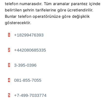
telefon numarasıdır.
Tüm aramalar parantez içinde
belirtilen şehrin tarifelerine göre ücretlendirilir.
Bunlar telefon operatörünüze göre değişiklik
gösterecektir.
+18299476393
1
+442080685335
2
3-395-0396
3
081-855-7055
4
+7-499-7033774
5