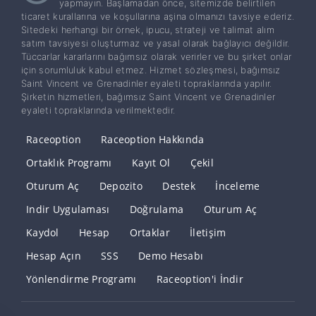
yapmayın. Başlamadan önce, sitemizde belirtilen
ticaret kurallarına ve koşullarına aşina olmanızı tavsiye ederiz.
Sitedeki herhangi bir örnek, ipucu, strateji ve talimat alım
satım tavsiyesi oluşturmaz ve yasal olarak bağlayıcı değildir.
Tüccarlar kararlarını bağımsız olarak verirler ve bu şirket onlar
için sorumluluk kabul etmez. Hizmet sözleşmesi, bağımsız
Saint Vincent ve Grenadinler eyaleti topraklarında yapılır.
Şirketin hizmetleri, bağımsız Saint Vincent ve Grenadinler
eyaleti topraklarında verilmektedir.
Raceoption
Raceoption Hakkında
Ortaklık Programı
Kayıt Ol
Çekil
Oturum Aç
Depozito
Destek
İnceleme
Indir Uygulaması
Doğrulama
Oturum Aç
Kaydol
Hesap
Ortaklar
İletişim
Hesap Açın
SSS
Demo Hesabı
Yönlendirme Programı
Raceoption'i İndir