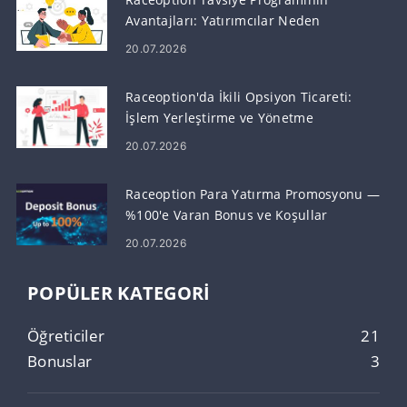
Avantajları: Yatırımcılar Neden
Raceoption'ı Seçiyor?
20.07.2026
Raceoption'da İkili Opsiyon Ticareti:
İşlem Yerleştirme ve Yönetme
20.07.2026
Raceoption Para Yatırma Promosyonu —
%100'e Varan Bonus ve Koşullar
20.07.2026
POPÜLER KATEGORI
Öğreticiler
21
Bonuslar
3