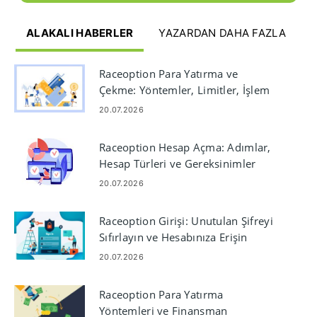
ALAKALI HABERLER
YAZARDAN DAHA FAZLA
Raceoption Para Yatırma ve
Çekme: Yöntemler, Limitler, İşlem
Süreleri
20.07.2026
Raceoption Hesap Açma: Adımlar,
Hesap Türleri ve Gereksinimler
20.07.2026
Raceoption Girişi: Unutulan Şifreyi
Sıfırlayın ve Hesabınıza Erişin
20.07.2026
Raceoption Para Yatırma
Yöntemleri ve Finansman