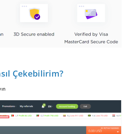
ıl Çekebilirim?
yın