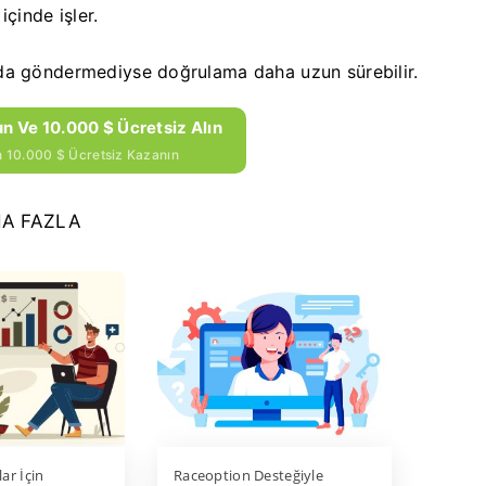
çinde işler.
da göndermediyse doğrulama daha uzun sürebilir.
n Ve 10.000 $ Ücretsiz Alın
in 10.000 $ Ücretsiz Kazanın
A FAZLA
ar İçin
Raceoption Desteğiyle