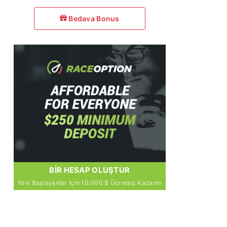
Bedava Bonus
BIR HESAP OLUŞTUR
Yeni Başlayanlar Için 10.000 $ Ücretsiz Kazanın