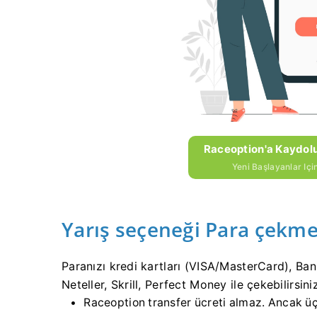
Raceoption'a Kaydolu
Yeni Başlayanlar Iç
Yarış seçeneği Para çekm
Paranızı kredi kartları (VISA/MasterCard), Bank
Neteller, Skrill, Perfect Money ile çekebilirsini
Raceoption transfer ücreti almaz.
Ancak üçü